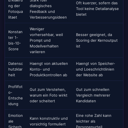
Erklaeru
Stark fuer
Oft kuerzer, sofern das
ng der
dialogisches
Tool keine Detailanalyse
Fotoqua
Feedback und
bietet
litaet
Verbesserungsideen
Weniger
Konstan
vorhersehbar, weil
Besser geeignet, da
ter 1-
Prompt und
Scoring der Kernoutput
bis-10-
Modellverhalten
ist
Score
variieren
Datensc
Haengt von aktuellen
Haengt von Speicher-
hutzklar
Konto- und
und Loeschrichtlinien
heit
Produktkontrollen ab
der Website ab
Profilfot
Gut zum Verstehen,
Gut zum schnellen
o-
warum ein Foto wirkt
Vergleich mehrerer
Entsche
oder scheitert
Kandidaten
idung
Emotion
Eine rohe Zahl kann
Kann konstruktiv und
ale
leichter als
vorsichtig formuliert
Sicherh
Personenurteil