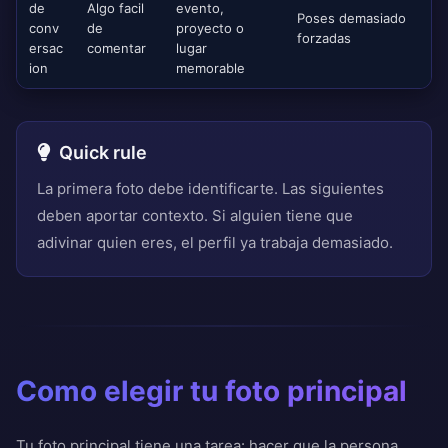
de
Algo facil
evento,
Poses demasiado
conv
de
proyecto o
forzadas
ersac
comentar
lugar
ion
memorable
Quick rule
La primera foto debe identificarte. Las siguientes
deben aportar contexto. Si alguien tiene que
adivinar quien eres, el perfil ya trabaja demasiado.
Como elegir tu foto principal
Tu foto principal tiene una tarea: hacer que la persona