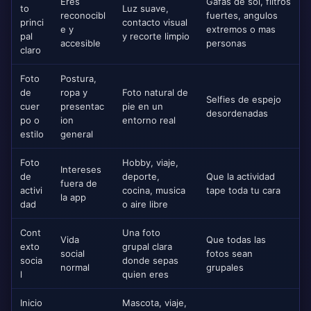
Eres
Gafas de sol, filtros
to
Luz suave,
reconocibl
fuertes, angulos
princi
contacto visual
e y
extremos o mas
pal
y recorte limpio
accesible
personas
claro
Foto
Postura,
de
ropa y
Foto natural de
Selfies de espejo
cuer
presentac
pie en un
desordenadas
po o
ion
entorno real
estilo
general
Foto
Hobby, viaje,
Intereses
de
deporte,
Que la actividad
fuera de
activi
cocina, musica
tape toda tu cara
la app
dad
o aire libre
Cont
Una foto
Vida
Que todas las
exto
grupal clara
social
fotos sean
socia
donde sepas
normal
grupales
l
quien eres
Inicio
Mascota, viaje,